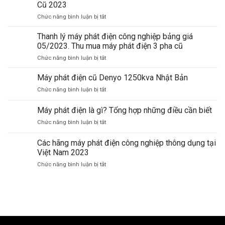
Cũ 2023
Chức năng bình luận bị tắt
ở
Mua
Bán
Thanh lý máy phát điện công nghiệp bảng giá
Máy
05/2023. Thu mua máy phát điện 3 pha cũ
Phát
Chức năng bình luận bị tắt
ở
Điện
Thanh
Cũ
lý
Máy phát điện cũ Denyo 1250kva Nhật Bản
–
máy
Công
Chức năng bình luận bị tắt
ở
phát
Nghiệp
Máy
điện
3
phát
Máy phát điện là gì? Tổng hợp những điều cần biết
công
Pha
điện
nghiệp
Cũ
Chức năng bình luận bị tắt
ở
cũ
bảng
2023
Máy
Denyo
giá
phát
1250kva
Các hãng máy phát điện công nghiệp thông dụng tại
05/2023.
điện
Nhật
Việt Nam 2023
Thu
là
Bản
mua
Chức năng bình luận bị tắt
ở
gì?
máy
Các
Tổng
phát
hãng
hợp
điện
máy
những
3
phát
điều
pha
điện
cần
cũ
công
biết
nghiệp