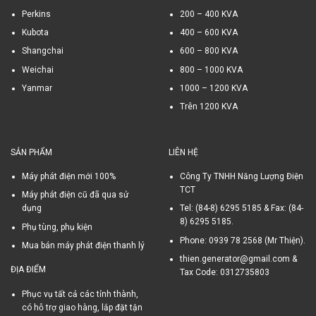
Perkins
200 – 400 KVA
Kubota
400 – 600 KVA
Shangchai
600 – 800 KVA
Weichai
800 – 1000 KVA
Yanmar
1000 – 1200 KVA
Trên 1200 KVA
SẢN PHẨM
LIÊN HỆ
Máy phát điện mới 100%
Công Ty TNHH Năng Lượng Điện
TCT
Máy phát điện cũ đã qua sử
dụng
Tel: (84-8) 6295 5185 & Fax: (84-
8) 6295 5185.
Phụ tùng, phụ kiện
Phone: 0939 78 2568 (Mr Thiện).
Mua bán máy phát điện thanh lý
thien.generator@gmail.com &
ĐỊA ĐIỂM
Tax Code: 0312735803
Phục vụ tất cả các tỉnh thành,
có hỗ trợ giao hàng, lắp đặt tận