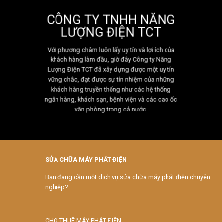
thông
CÔNG TY TNHH NĂNG
dụng
tại
LƯỢNG ĐIỆN TCT
Việt
Nam
Với phương châm luôn lấy uy tín và lợi ích của
2023
khách hàng làm đầu, giờ đây Công ty Năng
Lượng Điện TCT đã xây dựng được một uy tín
vững chắc, đạt được sự tín nhiệm của những
khách hàng truyền thống như các hệ thống
ngân hàng, khách sạn, bệnh viện và các cao ốc
văn phòng trong cả nước.
SỬA CHỮA MÁY PHÁT ĐIỆN
Bạn đang cần một dịch vụ sửa chữa máy phát điện chuyên
nghiệp?
CHO THUÊ MÁY PHÁT ĐIỆN