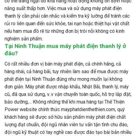
có thể đáng ngại do khả năng hoạt động không ổn định hoặc
năng suất thấp hơn. Việc mua và sử dụng máy phát điện
thanh lý cần phải cân nhắc và kiểm tra kỹ lưỡng để tránh các
rủi ro liên quan đến sức khỏe, tai nạn hoặc thiệt hại vật chất
nếu ham mua đồ rẽ từ những đơn bị trôi nỗi không có kinh
nghiệm sản phẩm.
Tại Ninh Thuận mua máy phát điện thanh lý ở
đâu?
Có rất nhiều đơn vị bán máy phát điện, cả chính hãng, cả
hàng nhái, cả hàng bãi, tuy nhiên làm sao để mua được máy
phát điện tại Ninh Thuận đúng như mong muốn lại không
đơn giản. Máy phát được nhập khẩu, Nhật Bãi, thanh lý, máy
cũ, đã qua sử dụng, v..v vận chuyển toàn quốc, hỗ trợ lắp đặt,
bảo dưỡng,… Không những thế khi mua hàng tại Thế Thiện
Power website chính thức mayphatdienthethien.com, quý
khách hàng sẽ được sở hữu sản phẩm máy phát điện chất
lượng đạt chuẩn, đội ngũ nhân viên tư vấn tận tình chu đáo,
đội ngũ kỹ thuật có tay nghề cao được đào tạo bài bản nhiều