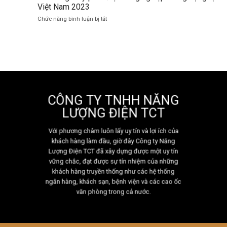
điện
Nhật
Việt Nam 2023
Thu
là
Bản
mua
ở
Chức năng bình luận bị tắt
gì?
máy
Các
Tổng
phát
hãng
hợp
điện
máy
những
3
phát
điều
pha
điện
cần
cũ
công
biết
nghiệp
thông
CÔNG TY TNHH NĂNG
dụng
tại
LƯỢNG ĐIỆN TCT
Việt
Nam
Với phương châm luôn lấy uy tín và lợi ích của
2023
khách hàng làm đầu, giờ đây Công ty Năng
Lượng Điện TCT đã xây dựng được một uy tín
vững chắc, đạt được sự tín nhiệm của những
khách hàng truyền thống như các hệ thống
ngân hàng, khách sạn, bệnh viện và các cao ốc
văn phòng trong cả nước.