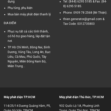
dụng
Tel: (84-8) 6295 5185 & Fax: (84-
8) 6295 5185.
Phụ tùng, phụ kiện
Phone: 0939 78 2568 (Mr Thiện).
Mua bán máy phát điện thanh lý
thien.generator@gmail.com &
ĐỊA ĐIỂM
Tax Code: 0312735803
Phục vụ tất cả các tỉnh thành,
có hỗ trợ giao hàng, lắp đặt tận
nơi.
TP. Hồ Chí Minh, Đồng Nai, Bình
Dương, Vũng Tàu, Long An, Bạc
Liêu, Cà Mau, Phú Quốc, Tây
Nguyên, Miền Đông Nam Bộ,
Miền Trung...
Máy phát điện TP.HCM
Máy phát điện Thủ Đức, TP.HCM
114/25/14 Dương Quảng Hàm, P5,
932 Quốc Lộ 1A, Phường Linh
Quận Gò Vấp, TPHCM
Trung, Quận Thủ Đức, TPHCM