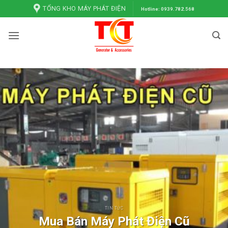
Bỏ
TỔNG KHO MÁY PHÁT ĐIỆN
Hotline: 0939.782.568
qua
nội
dung
TIN TỨC
Mua Bán Máy Phát Điện Cũ