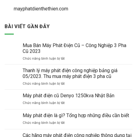
mayphatdienthethien.com
BÀI VIẾT GẦN ĐÂY
Mua Bán Máy Phát Điện Cũ – Công Nghiệp 3 Pha
Cũ 2023
ở
Chức năng bình luận bị tắt
Mua
Bán
Thanh lý máy phát điện công nghiệp bảng giá
Máy
05/2023. Thu mua máy phát điện 3 pha cũ
Phát
ở
Chức năng bình luận bị tắt
Điện
Thanh
Cũ
lý
Máy phát điện cũ Denyo 1250kva Nhật Bản
–
máy
Công
ở
Chức năng bình luận bị tắt
phát
Nghiệp
Máy
điện
3
phát
Máy phát điện là gì? Tổng hợp những điều cần biết
công
Pha
điện
nghiệp
Cũ
ở
Chức năng bình luận bị tắt
cũ
bảng
2023
Máy
Denyo
giá
phát
1250kva
Các hãng máy phát điện công nghiệp thông dụng tại
05/2023.