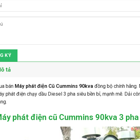
G KÝ
ô tả
ua bán
Máy phát điện Cũ Cummins 90kva
đồng bộ chính hãng. 
y phát điện chạy dầu Diesel 3 pha siêu bền bỉ, mạnh mẽ. Dải cô
ng.
áy phát điện cũ Cummins 90kva 3 pha