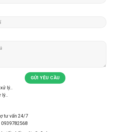
GỬI YÊU CẦU
lý...
rợ tư vấn 24/7
: 0939782568