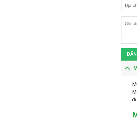
ĐĂN
M
M
Má
dụ
M