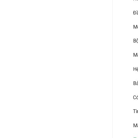
Đâ
Mo
Bô
Ma
Hệ
Bả
Có
Tì
Má