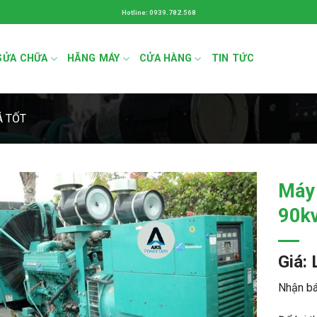
Hotline: 0939.782.568
SỬA CHỮA
HÃNG MÁY
CỬA HÀNG
TIN TỨC
Á TỐT
Máy
90k
Giá: 
Nhận bá