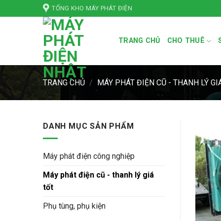
Bỏ
TỔNG KHO MÁY PHÁT ĐIỆN
qua
nội
TRANG CHỦ
CHO THUÊ
dung
TRANG CHỦ
/
MÁY PHÁT ĐIỆN CŨ - THANH LÝ GI
DANH MỤC SẢN PHẨM
Máy phát điện công nghiệp
Máy phát điện cũ - thanh lý giá
tốt
Phụ tùng, phụ kiện