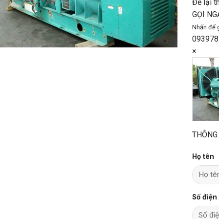
Để lại t
GỌI NG
Nhấn để 
093978
×
THÔNG 
Họ tên
Số điện