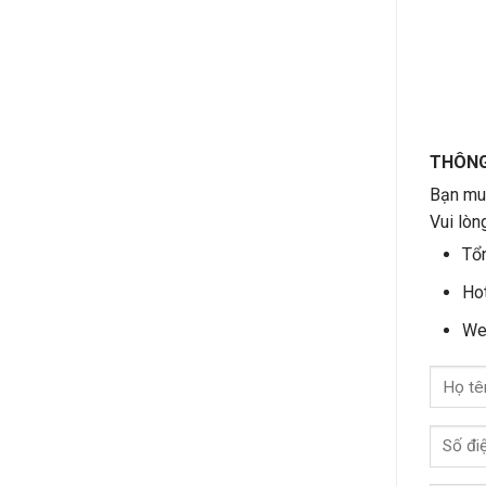
THÔNG 
Bạn muố
Vui lòn
Tổn
Hot
We