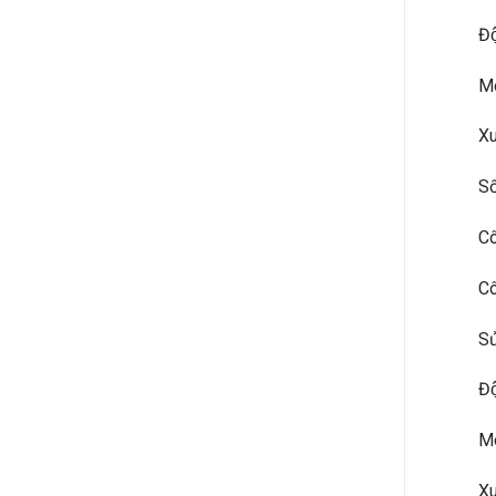
Đô
M
Xu
Sô
Cô
Cô
Sư
Đô
M
Xu