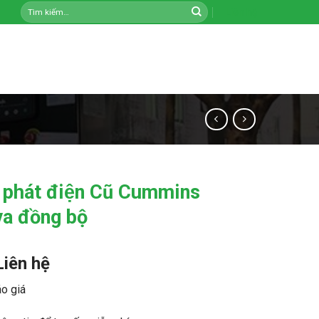
Tìm
Liên hệ
kiếm:
 phát điện Cũ Cummins
va đồng bộ
Liên hệ
o giá