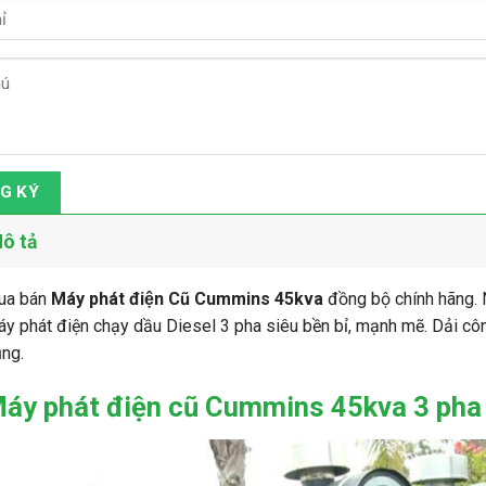
G KÝ
ô tả
ua bán
Máy phát điện Cũ Cummins 45kva
đồng bộ chính hãng. 
y phát điện chạy dầu Diesel 3 pha siêu bền bỉ, mạnh mẽ. Dải cô
ng.
áy phát điện cũ Cummins 45kva 3 pha