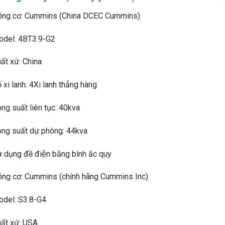
̣ng cơ: Cummins (China DCEC Cummins)
odel: 4BT3.9-G2
ất xứ: China
́ xi lanh: 4Xi lanh thẳng hàng
ng suất liên tục: 40kva
ng suất dự phòng: 44kva
̉ dụng đề điện bằng bình ắc quy
̣ng cơ: Cummins (chính hãng Cummins Inc)
del: S3.8-G4
ất xứ: USA