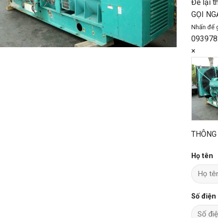
Để lại t
GỌI NG
Nhấn để 
093978
×
THÔNG 
Họ tên
Số điện