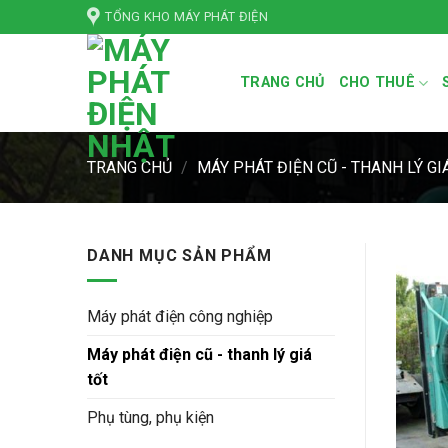
Bỏ
TỔNG KHO MÁY PHÁT ĐIỆN
qua
nội
TRANG CHỦ
CHO THUÊ
dung
TRANG CHỦ
/
MÁY PHÁT ĐIỆN CŨ - THANH LÝ GI
DANH MỤC SẢN PHẨM
Máy phát điện công nghiệp
Máy phát điện cũ - thanh lý giá
tốt
Phụ tùng, phụ kiện