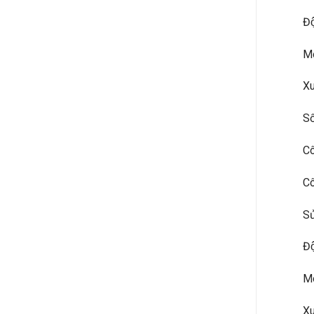
Đô
M
Xu
Sô
Cô
Cô
Sư
Đô
Mo
Xu