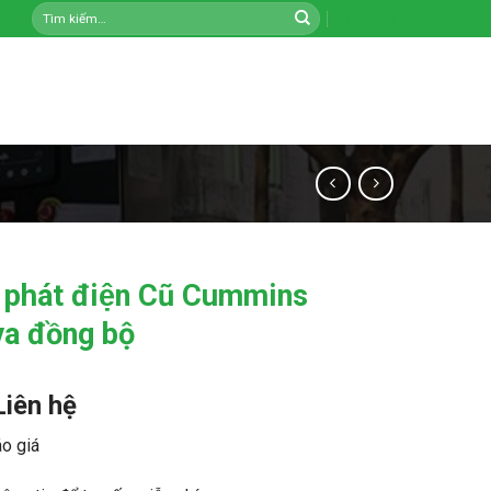
Tìm
Liên hệ
kiếm:
 phát điện Cũ Cummins
va đồng bộ
Liên hệ
o giá