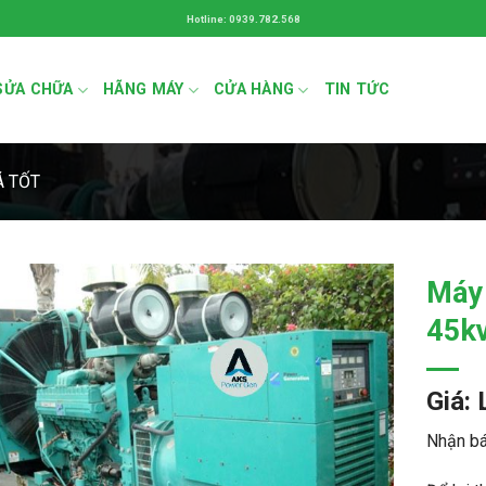
Hotline: 0939.782.568
SỬA CHỮA
HÃNG MÁY
CỬA HÀNG
TIN TỨC
Á TỐT
Máy
45k
Giá: 
Nhận bá