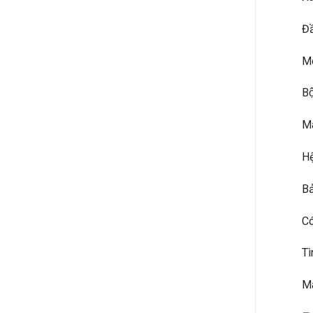
Đâ
Mo
Bô
Ma
Hệ
Bả
Có
Tì
Má