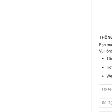
THÔNG 
Bạn muố
Vui lòn
Tổn
Hot
We