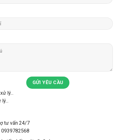
GỬI YÊU CẦU
lý...
rợ tư vấn 24/7
: 0939782568