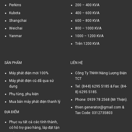
Perkins
200 – 400 KVA
Kubota
400 – 600 KVA
Shangchai
600 – 800 KVA
Weichai
800 – 1000 KVA
Yanmar
1000 – 1200 KVA
Trên 1200 KVA
SẢN PHẨM
LIÊN HỆ
Máy phát điện mới 100%
Công Ty TNHH Năng Lượng Điện
TCT
Máy phát điện cũ đã qua sử
dụng
Tel: (84-8) 6295 5185 & Fax: (84-
8) 6295 5185.
Phụ tùng, phụ kiện
Phone: 0939 78 2568 (Mr Thiện).
Mua bán máy phát điện thanh lý
thien.generator@gmail.com &
ĐỊA ĐIỂM
Tax Code: 0312735803
Phục vụ tất cả các tỉnh thành,
có hỗ trợ giao hàng, lắp đặt tận