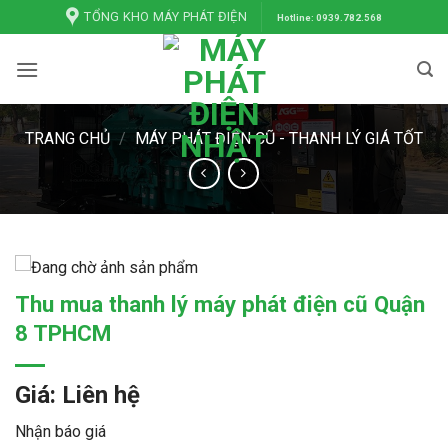
Bỏ
TỔNG KHO MÁY PHÁT ĐIỆN
Hotline: 0939.782.568
qua
nội
dung
TRANG CHỦ
/
MÁY PHÁT ĐIỆN CŨ - THANH LÝ GIÁ TỐT
Thu mua thanh lý máy phát điện cũ Quận
8 TPHCM
Giá: Liên hệ
Nhận báo giá