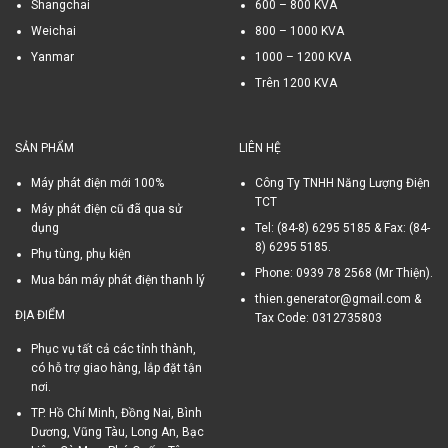
Shangchai
600 – 800 KVA
Weichai
800 – 1000 KVA
Yanmar
1000 – 1200 KVA
Trên 1200 KVA
SẢN PHẨM
LIÊN HỆ
Máy phát điện mới 100%
Công Ty TNHH Năng Lượng Điện
TCT
Máy phát điện cũ đã qua sử
dụng
Tel: (84-8) 6295 5185 & Fax: (84-
8) 6295 5185.
Phụ tùng, phụ kiện
Phone: 0939 78 2568 (Mr Thiện).
Mua bán máy phát điện thanh lý
thien.generator@gmail.com &
ĐỊA ĐIỂM
Tax Code: 0312735803
Phục vụ tất cả các tỉnh thành,
có hỗ trợ giao hàng, lắp đặt tận
nơi.
TP. Hồ Chí Minh, Đồng Nai, Bình
Dương, Vũng Tàu, Long An, Bạc