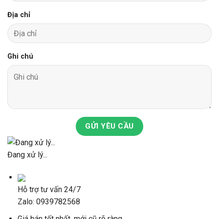
Địa chỉ
Ghi chú
GỬI YÊU CẦU
Đang xử lý...
Hỗ trợ tư vấn 24/7
Zalo: 0939782568
Giá bán tốt nhất, mới cũ rõ ràng.