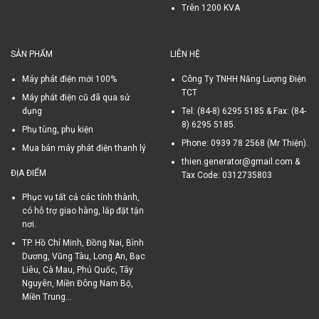
Trên 1200 KVA
SẢN PHẨM
LIÊN HỆ
Máy phát điện mới 100%
Công Ty TNHH Năng Lượng Điện
TCT
Máy phát điện cũ đã qua sử
dụng
Tel: (84-8) 6295 5185 & Fax: (84-
8) 6295 5185.
Phụ tùng, phụ kiện
Phone: 0939 78 2568 (Mr Thiện).
Mua bán máy phát điện thanh lý
thien.generator@gmail.com &
ĐỊA ĐIỂM
Tax Code: 0312735803
Phục vụ tất cả các tỉnh thành,
có hỗ trợ giao hàng, lắp đặt tận
nơi.
TP. Hồ Chí Minh, Đồng Nai, Bình
Dương, Vũng Tàu, Long An, Bạc
Liêu, Cà Mau, Phú Quốc, Tây
Nguyên, Miền Đông Nam Bộ,
Miền Trung...