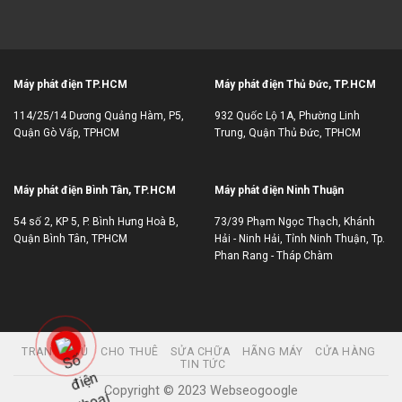
Máy phát điện TP.HCM
Máy phát điện Thủ Đức, TP.HCM
114/25/14 Dương Quảng Hàm, P5,
932 Quốc Lộ 1A, Phường Linh
Quận Gò Vấp, TPHCM
Trung, Quận Thủ Đức, TPHCM
Máy phát điện Bình Tân, TP.HCM
Máy phát điện Ninh Thuận
54 số 2, KP 5, P. Bình Hưng Hoà B,
73/39 Phạm Ngọc Thạch, Khánh
Quận Bình Tân, TPHCM
Hải - Ninh Hải, Tỉnh Ninh Thuận, Tp.
Phan Rang - Tháp Chàm
TRANG CHỦ
CHO THUÊ
SỬA CHỮA
HÃNG MÁY
CỬA HÀNG
TIN TỨC
Copyright © 2023 Webseogoogle