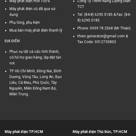
Máy phát điện mới 100%
Công Ty TNHH Năng Lượng Điện
TCT
Máy phát điện cũ đã qua sử
dụng
Tel: (84-8) 6295 5185 & Fax: (84-
8) 6295 5185.
Phụ tùng, phụ kiện
Phone: 0939 78 2568 (Mr Thiện).
Mua bán máy phát điện thanh lý
thien.generator@gmail.com &
ĐỊA ĐIỂM
Tax Code: 0312735803
Phục vụ tất cả các tỉnh thành,
có hỗ trợ giao hàng, lắp đặt tận
nơi.
TP. Hồ Chí Minh, Đồng Nai, Bình
Dương, Vũng Tàu, Long An, Bạc
Liêu, Cà Mau, Phú Quốc, Tây
Nguyên, Miền Đông Nam Bộ,
Miền Trung...
Máy phát điện TP.HCM
Máy phát điện Thủ Đức, TP.HCM