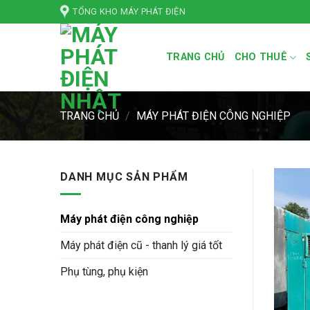
Bỏ
TỔNG KHO MÁY PHÁT ĐIỆN
qua
nội
TRANG CHỦ
CHO THUÊ
dung
TRANG CHỦ
/
MÁY PHÁT ĐIỆN CÔNG NGHIỆP
DANH MỤC SẢN PHẨM
Máy phát điện công nghiệp
Máy phát điện cũ - thanh lý giá tốt
Phụ tùng, phụ kiện