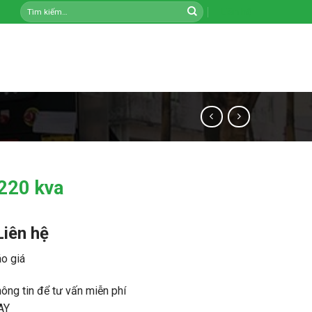
Tìm
Liên hệ
kiếm:
220 kva
Liên hệ
o giá
hông tin để tư vấn miễn phí
AY