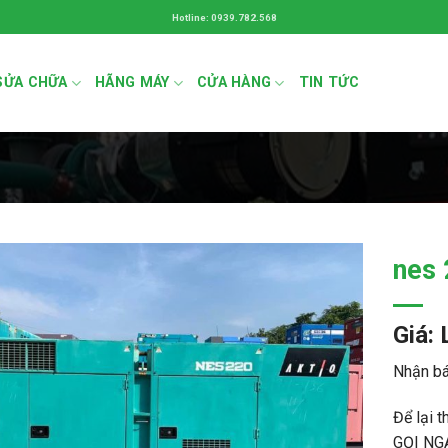
Hotline: 0939.782.568
SỬA CHỮA
HÃNG MÁY
CỬA HÀNG
TIN TỨC
nes 
Giá: 
Nhận bá
Để lại t
GỌI NG