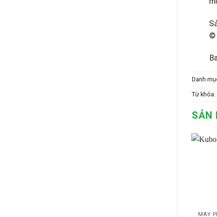
m
S
© 
Ba
Danh mụ
Từ khóa:
SẢN 
PHÁT ĐIỆN CÔNG NGHIỆP
MÁY PHÁT ĐIỆN CÔNG NGHIỆP
MÁY P