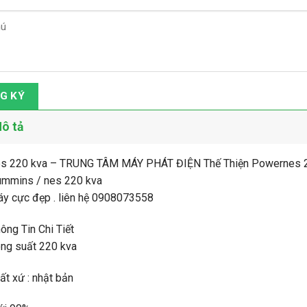
G KÝ
ô tả
s 220 kva – TRUNG TÂM MÁY PHÁT ĐIỆN Thế Thiện Powernes 22
ummins / nes 220 kva
y cực đẹp . liên hệ 0908073558
ông Tin Chi Tiết
ng suất 220 kva
ất xứ : nhật bản