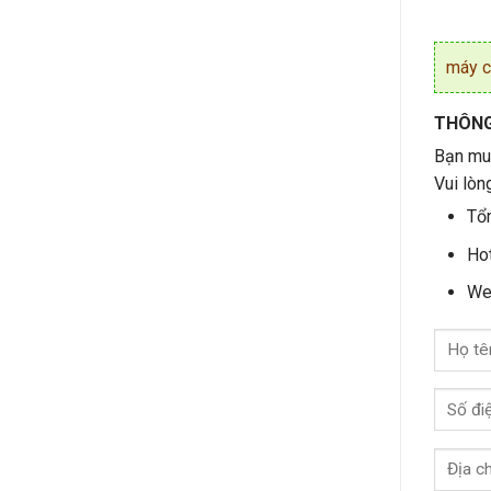
máy c
THÔNG 
Bạn muố
Vui lòn
Tổn
Hot
We