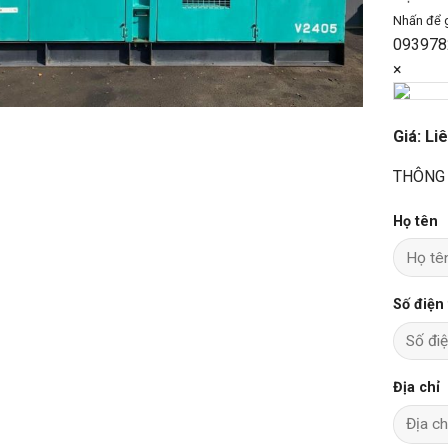
Nhấn để 
093978
×
Giá: Li
THÔNG 
Họ tên
Số điện
Địa chỉ