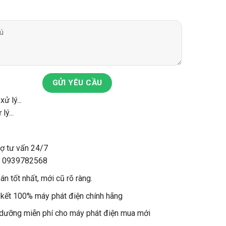
GỬI YÊU CẦU
lý...
rợ tư vấn 24/7
: 0939782568
án tốt nhất, mới cũ rõ ràng.
kết 100% máy phát điện chính hãng
dưỡng miễn phí cho máy phát điện mua mới