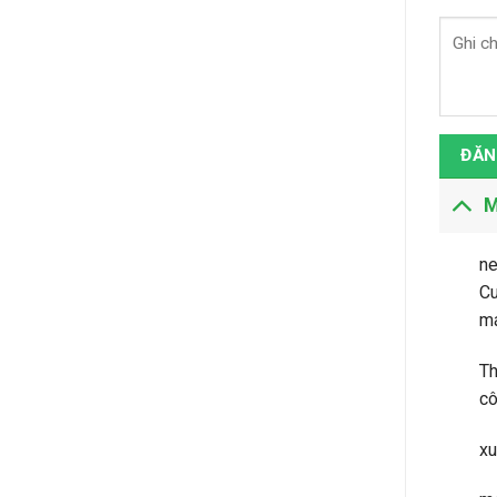
ĐĂN
M
ne
C
má
Th
cô
xu