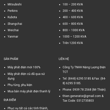
Mitsubishi
100 – 200 KVA
Perkins
200 – 400 KVA
Kubota
400 – 600 KVA
Shangchai
600 – 800 KVA
Weichai
800 – 1000 KVA
Yanmar
1000 – 1200 KVA
Trên 1200 KVA
SẢN PHẨM
LIÊN HỆ
Máy phát điện mới 100%
Công Ty TNHH Năng Lượng Điện
TCT
Máy phát điện cũ đã qua sử
dụng
Tel: (84-8) 6295 5185 & Fax: (84-
8) 6295 5185.
Phụ tùng, phụ kiện
Phone: 0939 78 2568 (Mr Thiện).
Mua bán máy phát điện thanh lý
thien.generator@gmail.com &
ĐỊA ĐIỂM
Tax Code: 0312735803
Phục vụ tất cả các tỉnh thành,