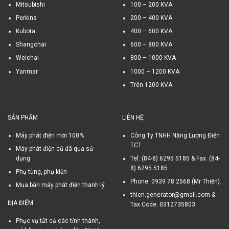
Mitsubishi
100 – 200 KVA
Perkins
200 – 400 KVA
Kubota
400 – 600 KVA
Shangchai
600 – 800 KVA
Weichai
800 – 1000 KVA
Yanmar
1000 – 1200 KVA
Trên 1200 KVA
SẢN PHẨM
LIÊN HỆ
Máy phát điện mới 100%
Công Ty TNHH Năng Lượng Điện
TCT
Máy phát điện cũ đã qua sử
dụng
Tel: (84-8) 6295 5185 & Fax: (84-
8) 6295 5185.
Phụ tùng, phụ kiện
Phone: 0939 78 2568 (Mr Thiện).
Mua bán máy phát điện thanh lý
thien.generator@gmail.com &
ĐỊA ĐIỂM
Tax Code: 0312735803
Phục vụ tất cả các tỉnh thành,