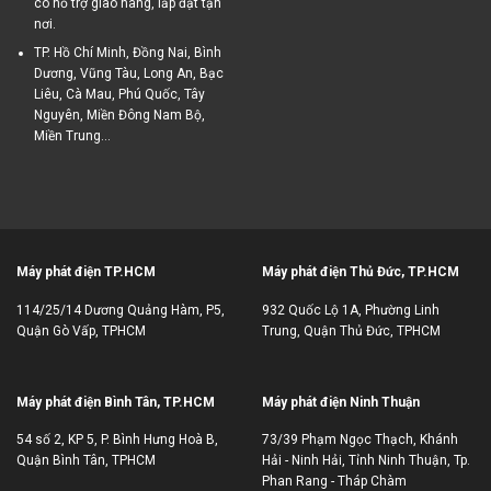
có hỗ trợ giao hàng, lắp đặt tận
nơi.
TP. Hồ Chí Minh, Đồng Nai, Bình
Dương, Vũng Tàu, Long An, Bạc
Liêu, Cà Mau, Phú Quốc, Tây
Nguyên, Miền Đông Nam Bộ,
Miền Trung...
Máy phát điện TP.HCM
Máy phát điện Thủ Đức, TP.HCM
114/25/14 Dương Quảng Hàm, P5,
932 Quốc Lộ 1A, Phường Linh
Quận Gò Vấp, TPHCM
Trung, Quận Thủ Đức, TPHCM
Máy phát điện Bình Tân, TP.HCM
Máy phát điện Ninh Thuận
54 số 2, KP 5, P. Bình Hưng Hoà B,
73/39 Phạm Ngọc Thạch, Khánh
Quận Bình Tân, TPHCM
Hải - Ninh Hải, Tỉnh Ninh Thuận, Tp.
Phan Rang - Tháp Chàm