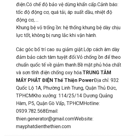
điện.Có chế độ bảo vệ dừng khẩn cấp.Cảnh báo:
tốc độ động cơ, quá tải, áp suất dầu, nhiệt độ
động cơ,….
Khung bệ vỏ trống ồn: hệ thống khung bệ dày chịu
lực tốt, không bị rung lắc khi vận hành.
Các góc bố trí cao su giảm giật.Lớp cách âm dày
đảm bảo cách tâm tuyệt đối.Vỏ chống ồn để theo
chuẩn quốc tế về giảm thanh.Bề mặt phủ hóa chất
và sơn tĩnh điện chống oxy hóa.
TRUNG TÂM
MÁY PHÁT ĐIỆN Thế Thiện Power
Địa chỉ: 932
Quốc Lộ 1A, Phường Linh Trung, Quận Thủ Đức,
TPHCMKho xưởng: 114/25/14 Dương Quảng
Hàm, P5, Quận Gò Vấp, TPHCMHotline:
0939.782.568Email:
thien.generator@gmail.comWebsite:
mayphatdienthethien.com