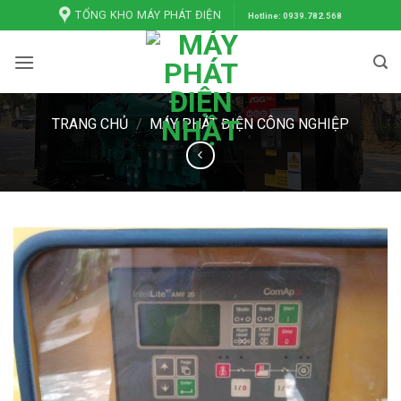
Bỏ
TỔNG KHO MÁY PHÁT ĐIỆN
Hotline: 0939.782.568
qua
nội
dung
TRANG CHỦ
/
MÁY PHÁT ĐIỆN CÔNG NGHIỆP