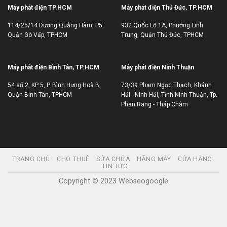
Máy phát điện TP.HCM
Máy phát điện Thủ Đức, TP.HCM
114/25/14 Dương Quảng Hàm, P5,
932 Quốc Lộ 1A, Phường Linh
Quận Gò Vấp, TPHCM
Trung, Quận Thủ Đức, TPHCM
Máy phát điện Bình Tân, TP.HCM
Máy phát điện Ninh Thuận
54 số 2, KP 5, P. Bình Hưng Hoà B,
73/39 Phạm Ngọc Thạch, Khánh
Quận Bình Tân, TPHCM
Hải - Ninh Hải, Tỉnh Ninh Thuận, Tp.
Phan Rang - Tháp Chàm
TRANG CHỦ
CHO THUÊ
SỬA CHỮA
HÃNG MÁY
CỬA HÀNG
TIN TỨC
Copyright © 2023 Webseogoogle