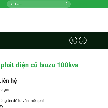
Tìm
Liên hệ
kiếm:
phát điện cũ Isuzu 100kva
Liên hệ
o giá
hông tin để tư vấn miễn phí
AY