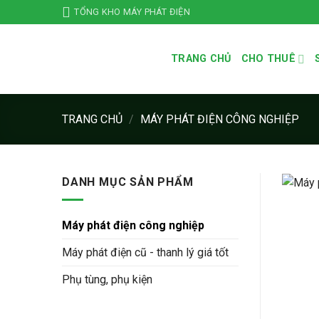
Bỏ
TỔNG KHO MÁY PHÁT ĐIỆN
qua
nội
TRANG CHỦ
CHO THUÊ
dung
TRANG CHỦ
/
MÁY PHÁT ĐIỆN CÔNG NGHIỆP
DANH MỤC SẢN PHẨM
Máy phát điện công nghiệp
Máy phát điện cũ - thanh lý giá tốt
Phụ tùng, phụ kiện