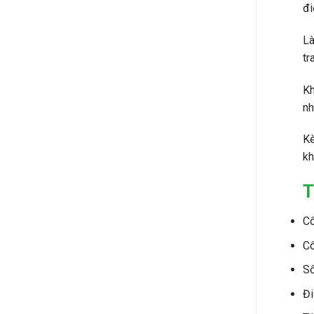
đi
Là
tr
Kh
nh
Kè
kh
T
Cô
C
Số
Đi