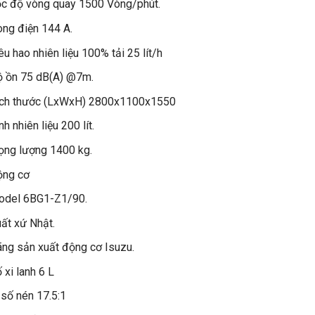
c độ vòng quay 1500 Vòng/phút.
ng điện 144 A.
êu hao nhiên liệu 100% tải 25 lít/h
 ồn 75 dB(A) @7m.
ích thước (LxWxH) 2800x1100x1550
nh nhiên liệu 200 lít.
ọng lượng 1400 kg.
ộng cơ
odel 6BG1-Z1/90.
ất xứ Nhật.
ng sản xuất động cơ Isuzu.
 xi lanh 6 L
 số nén 17.5:1