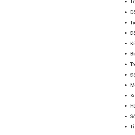
Tố
Dò
Ti
Độ
K
Bì
Tr
Đ
M
Xu
Hã
Số
Tỉ