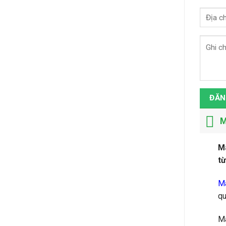
ĐĂN
M
Má
từ
Má
qu
Má