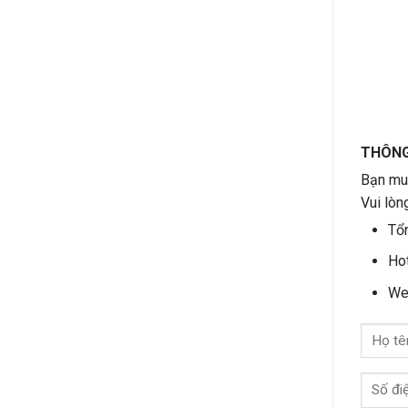
THÔNG 
Bạn muố
Vui lòn
Tổn
Hot
We