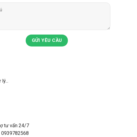
GỬI YÊU CẦU
lý...
rợ tư vấn 24/7
: 0939782568