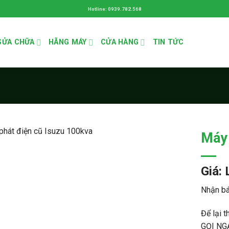
Hotline: 0939.782.568
SỬA CHỮA
HÃNG MÁY
CỬA HÀNG
TIN TỨC
Máy 
Giá: 
Nhận bá
Để lại t
GỌI NG