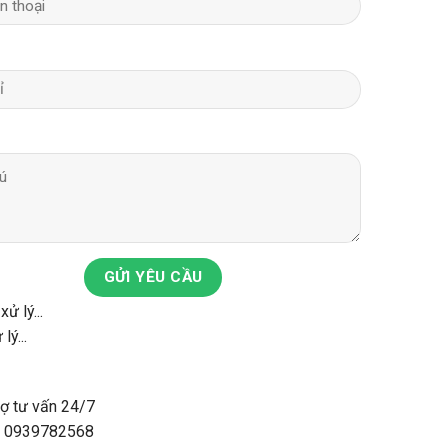
GỬI YÊU CẦU
lý...
rợ tư vấn 24/7
: 0939782568