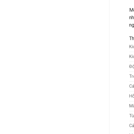
Mô
nh
ng
Th
Kí
Kí
Độ
Tr
Cá
Hỗ
Mà
Tù
Cả