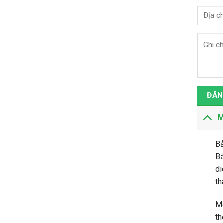
ĐĂN
M
Bả
Bả
di
th
Mô
th