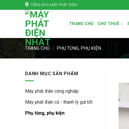
Bỏ
TỔNG KHO MÁY PHÁT ĐIỆN
qua
nội
TRANG CHỦ
CHO THUÊ
dung
TRANG CHỦ
/
PHỤ TÙNG, PHỤ KIỆN
DANH MỤC SẢN PHẨM
Máy phát điện công nghiệp
Máy phát điện cũ - thanh lý giá tốt
Phụ tùng, phụ kiện