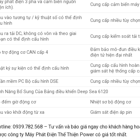
y phát điện 3 pha và cảm biến nguồn
Cung cấp cảm biến máy p
iện ích).
u vào tương tự / kỹ thuật số có thể định
Cung cấp nhiều tùy chọn
u hình
u ra tải DC, không có vôn và theo giai
Cung cấp kiểm soát tải 
ạn có thể định cấu hình
Đảm bảo mô-đun điều kh
 trợ động cơ CAN cấp 4
điện tử hiện đại nhất
Cung cấp cấu hình hoàn 
ật ký sự kiện có thể định cấu hình
giám sát hệ thống cấp 
ần mềm PC Bộ cấu hình DSE
Cung cấp nhiều tùy chọn
nh Năng Bổ Sung Của Bảng điều khiển Deep Sea 6120
 đếm giờ động cơ
Nhiệt sơ bộ động cơ
u vào khởi động từ xa
Giám sát điện áp pin
tline: 0939.782.568 – Tư vấn và báo giá ngay cho khách hàng hoà
ợc công ty Máy Phát Điện Thế Thiện Power có giá tốt nhất.