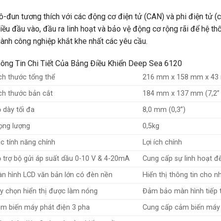
-đun tương thích với các động cơ điện tử (CAN) và phi điện tử (c
iều đầu vào, đầu ra linh hoạt và bảo vệ động cơ rộng rãi để hệ t
ành công nghiệp khắt khe nhất các yêu cầu.
ông Tin Chi Tiết Của Bảng Điều Khiển Deep Sea 6120
ch thước tổng thể
216 mm x 158 mm x 43 mm
ch thước bản cắt
184 mm x 137 mm (7,2” x
 dày tối đa
8,0 mm (0,3”)
ọng lượng
0,5kg
c tính năng chính
Lợi ích chính
 trợ bộ gửi áp suất dầu 0-10 V & 4-20mA
Cung cấp sự linh hoạt đ
n hình LCD văn bản lớn có đèn nền
Hiển thị thông tin cho n
y chọn hiển thị được làm nóng
Đảm bảo màn hình tiếp tụ
m biến máy phát điện 3 pha
Cung cấp cảm biến máy 