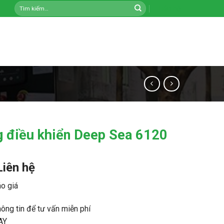
Tìm
Liên hệ
kiếm:
 điều khiển Deep Sea 6120
Liên hệ
o giá
hông tin để tư vấn miễn phí
AY