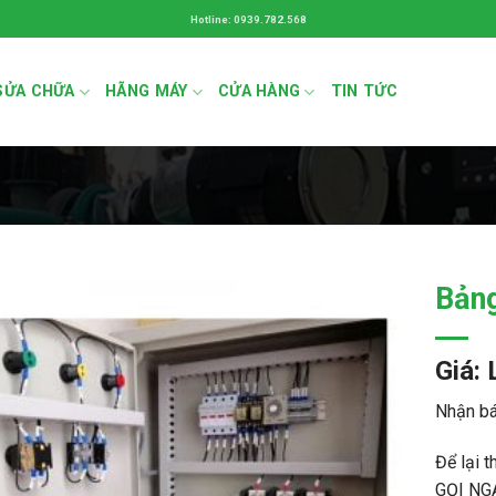
Hotline: 0939.782.568
SỬA CHỮA
HÃNG MÁY
CỬA HÀNG
TIN TỨC
Bảng
Giá: 
Nhận bá
Để lại t
GỌI NG