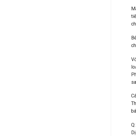
Má
ti
ch
Bê
ch
Vớ
lo
Ph
sa
Câ
Th
bá
Q:
Dị