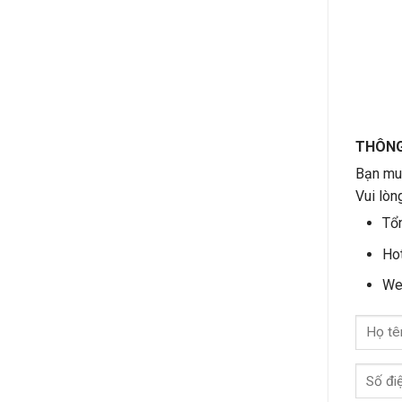
THÔNG 
Bạn muố
Vui lòn
Tổn
Hot
We