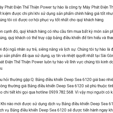
y Phát Điện Thế Thiện Power tự hào là công ty Máy Phát Điện T
ết kiệm được chi phí khi sử dụng sản phẩm chính hãng giá tốt nh
úng tôi có được cơ hội phục vụ tốt nhất cho quý khách hàng.
n cạnh đó, quý khách hàng có nhu cầu tìm mua bất kỳ món sản p
úng, quý khách có thể truy cập bảng điều khiển để tìm hiểu và tha
i đội ngũ nhân sự trẻ, siêng năng và lịch sự. Chúng tôi tự hào là 
ại sản phẩm đã qua sử dụng, uy tín và nhiệt quyết nhất tại Sài G
át Điện Thế Thiện Power luôn tự hào về lĩnh vực chúng tôi kinh d
u.
u hỏi thường gặp:Q: Bảng điều khiển Deep Sea 6120 giá bao nhiê
ông thường giá Bảng điều khiển Deep Sea 6120 sẽ phù thuộc tình
o chi tiết khi gọi qua hotline 0939.782.568. Vì vậy mọi người có 
 Khi nào mới được sử dụng dịch vụ Bảng điều khiển Deep Sea 61
ch vụ Bảng điều khiển Deep Sea 6120 sẽ được tiến hành ngay khi