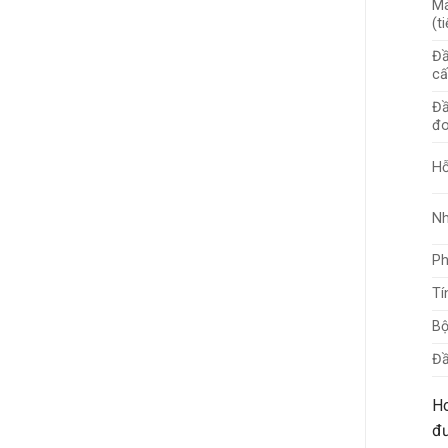
Má
(t
Đầ
cấ
Đầ
đo
Hỗ
Nh
Ph
Tí
Bộ
Đầ
Ho
đư