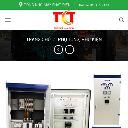
Bỏ
TỔNG KHO MÁY PHÁT ĐIỆN
Hotline: 0939.782.568
qua
nội
dung
TRANG CHỦ
/
PHỤ TÙNG, PHỤ KIỆN