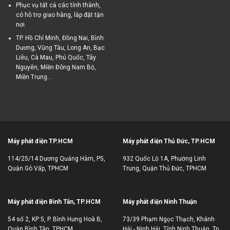
Phục vụ tất cả các tỉnh thành,
có hỗ trợ giao hàng, lắp đặt tận
nơi.
TP. Hồ Chí Minh, Đồng Nai, Bình
Dương, Vũng Tàu, Long An, Bạc
Liêu, Cà Mau, Phú Quốc, Tây
Nguyên, Miền Đông Nam Bộ,
Miền Trung...
Máy phát điện TP.HCM
Máy phát điện Thủ Đức, TP.HCM
114/25/14 Dương Quảng Hàm, P5,
932 Quốc Lộ 1A, Phường Linh
Quận Gò Vấp, TPHCM
Trung, Quận Thủ Đức, TPHCM
Máy phát điện Bình Tân, TP.HCM
Máy phát điện Ninh Thuận
54 số 2, KP 5, P. Bình Hưng Hoà B,
73/39 Phạm Ngọc Thạch, Khánh
Quận Bình Tân, TPHCM
Hải - Ninh Hải, Tỉnh Ninh Thuận, Tp.