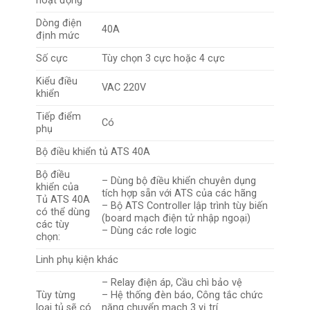
hoạt động
Dòng điện
40A
định mức
Số cực
Tùy chọn 3 cực hoặc 4 cực
Kiểu điều
VAC 220V
khiển
Tiếp điểm
Có
phụ
Bộ điều khiển tủ ATS 40A
Bộ điều
– Dùng bộ điều khiển chuyên dụng
khiển của
tích hợp sẵn với ATS của các hãng
Tủ ATS 40A
– Bộ ATS Controller lập trình tùy biến
có thể dùng
(board mạch điện tử nhập ngoại)
các tùy
– Dùng các rơle logic
chọn:
Linh phụ kiện khác
– Relay điện áp, Cầu chì bảo vệ
Tùy từng
– Hệ thống đèn báo, Công tắc chức
loại tủ sẽ có
năng chuyển mạch 3 vị trí