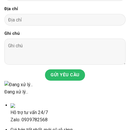
Địa chỉ
Ghi chú
GỬI YÊU CẦU
Đang xử lý...
Hỗ trợ tư vấn 24/7
Zalo: 0939782568
Giá bán tốt nhất, mới cũ rõ ràng.