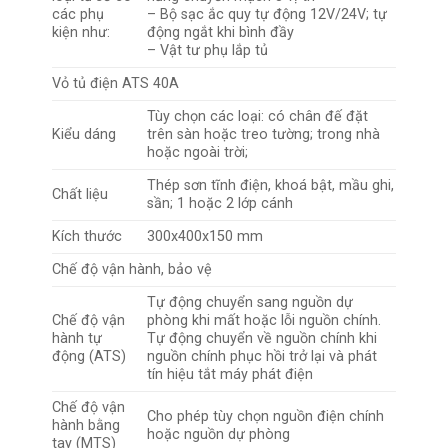
các phụ
– Bộ sạc ắc quy tự động 12V/24V; tự
kiện như:
động ngắt khi bình đầy
– Vật tư phụ lắp tủ
Vỏ tủ điện ATS 40A
Tùy chọn các loại: có chân đế đặt
Kiểu dáng
trên sàn hoặc treo tường; trong nhà
hoặc ngoài trời;
Thép sơn tĩnh điện, khoá bật, mầu ghi,
Chất liệu
sần; 1 hoặc 2 lớp cánh
Kích thước
300x400x150 mm
Chế độ vận hành, bảo vệ
Tự động chuyển sang nguồn dự
Chế độ vận
phòng khi mất hoặc lỗi nguồn chính.
hành tự
Tự động chuyển về nguồn chính khi
động (ATS)
nguồn chính phục hồi trở lại và phát
tín hiệu tắt máy phát điện
Chế độ vận
Cho phép tùy chọn nguồn điện chính
hành bằng
hoặc nguồn dự phòng
tay (MTS)