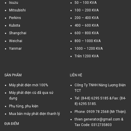
Isuzu
50 – 100 KVA
Mitsubishi
100 – 200 KVA
Perkins
200 – 400 KVA
Kubota
400 – 600 KVA
Shangchai
600 – 800 KVA
Weichai
800 – 1000 KVA
Yanmar
1000 – 1200 KVA
Trên 1200 KVA
SẢN PHẨM
LIÊN HỆ
Máy phát điện mới 100%
Công Ty TNHH Năng Lượng Điện
TCT
Máy phát điện cũ đã qua sử
dụng
Tel: (84-8) 6295 5185 & Fax: (84-
8) 6295 5185.
Phụ tùng, phụ kiện
Phone: 0939 78 2568 (Mr Thiện).
Mua bán máy phát điện thanh lý
thien.generator@gmail.com &
ĐỊA ĐIỂM
Tax Code: 0312735803