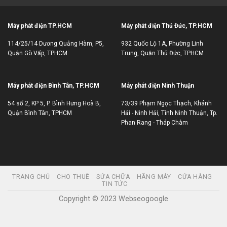
Máy phát điện TP.HCM
Máy phát điện Thủ Đức, TP.HCM
114/25/14 Dương Quảng Hàm, P5,
932 Quốc Lộ 1A, Phường Linh
Quận Gò Vấp, TPHCM
Trung, Quận Thủ Đức, TPHCM
Máy phát điện Bình Tân, TP.HCM
Máy phát điện Ninh Thuận
54 số 2, KP 5, P. Bình Hưng Hoà B,
73/39 Phạm Ngọc Thạch, Khánh
Quận Bình Tân, TPHCM
Hải - Ninh Hải, Tỉnh Ninh Thuận, Tp.
Phan Rang - Tháp Chàm
TRANG CHỦ
CHO THUÊ
SỬA CHỮA
HÃNG MÁY
CỬA HÀNG
TIN TỨC
Copyright © 2023 Webseogoogle