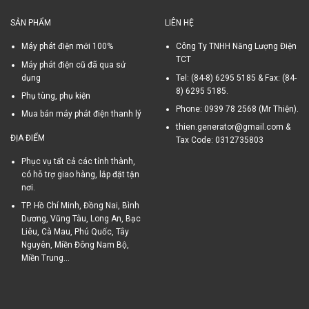
SẢN PHẨM
LIÊN HỆ
Máy phát điện mới 100%
Công Ty TNHH Năng Lượng Điện
TCT
Máy phát điện cũ đã qua sử
dụng
Tel: (84-8) 6295 5185 & Fax: (84-
8) 6295 5185.
Phụ tùng, phụ kiện
Phone: 0939 78 2568 (Mr Thiện).
Mua bán máy phát điện thanh lý
thien.generator@gmail.com &
ĐỊA ĐIỂM
Tax Code: 0312735803
Phục vụ tất cả các tỉnh thành,
có hỗ trợ giao hàng, lắp đặt tận
nơi.
TP. Hồ Chí Minh, Đồng Nai, Bình
Dương, Vũng Tàu, Long An, Bạc
Liêu, Cà Mau, Phú Quốc, Tây
Nguyên, Miền Đông Nam Bộ,
Miền Trung...