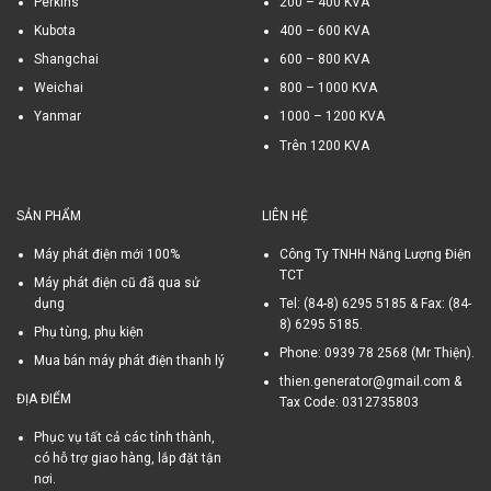
Perkins
200 – 400 KVA
Kubota
400 – 600 KVA
Shangchai
600 – 800 KVA
Weichai
800 – 1000 KVA
Yanmar
1000 – 1200 KVA
Trên 1200 KVA
SẢN PHẨM
LIÊN HỆ
Máy phát điện mới 100%
Công Ty TNHH Năng Lượng Điện
TCT
Máy phát điện cũ đã qua sử
dụng
Tel: (84-8) 6295 5185 & Fax: (84-
8) 6295 5185.
Phụ tùng, phụ kiện
Phone: 0939 78 2568 (Mr Thiện).
Mua bán máy phát điện thanh lý
thien.generator@gmail.com &
ĐỊA ĐIỂM
Tax Code: 0312735803
Phục vụ tất cả các tỉnh thành,
có hỗ trợ giao hàng, lắp đặt tận
nơi.