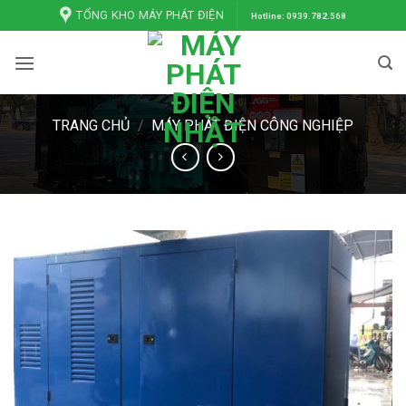
Bỏ
TỔNG KHO MÁY PHÁT ĐIỆN
Hotline: 0939.782.568
qua
nội
dung
TRANG CHỦ
/
MÁY PHÁT ĐIỆN CÔNG NGHIỆP