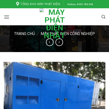
Bỏ
TỔNG KHO MÁY PHÁT ĐIỆN
Hotline: 0939.782.568
qua
nội
dung
TRANG CHỦ
/
MÁY PHÁT ĐIỆN CÔNG NGHIỆP