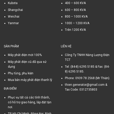
Kubota
400 – 600 KVA
Shangchai
600 – 800 KVA
Weichai
800 – 1000 KVA
Yanmar
1000 – 1200 KVA
Trên 1200 KVA
SẢN PHẨM
LIÊN HỆ
Máy phát điện mới 100%
Công Ty TNHH Năng Lượng Điện
TCT
Máy phát điện cũ đã qua sử
dụng
Tel: (84-8) 6295 5185 & Fax: (84-
8) 6295 5185.
Phụ tùng, phụ kiện
Phone: 0939 78 2568 (Mr Thiện).
Mua bán máy phát điện thanh lý
thien.generator@gmail.com &
ĐỊA ĐIỂM
Tax Code: 0312735803
Phục vụ tất cả các tỉnh thành,
có hỗ trợ giao hàng, lắp đặt tận
nơi.
TP. Hồ Chí Minh, Đồng Nai, Bình