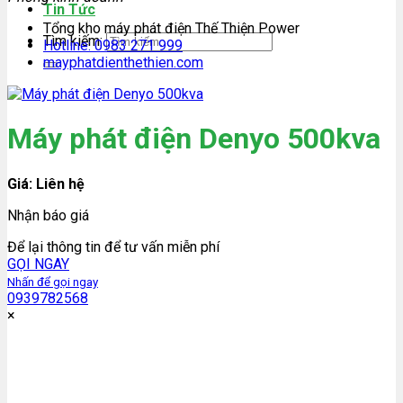
Tin Tức
Tổng kho máy phát điện Thế Thiện Power
Tìm kiếm:
Hotline: 0983 271 999
mayphatdienthethien.com
Máy phát điện Denyo 500kva
Giá: Liên hệ
Nhận báo giá
Để lại thông tin để tư vấn miễn phí
GỌI NGAY
Nhấn để gọi ngay
0939782568
×