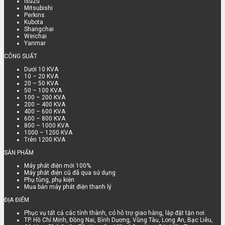
Isuzu
Mitsubishi
Perkins
Kubota
Shangchai
Weichai
Yanmar
CÔNG SUẤT
Dưới 10 KVA
10 – 20 KVA
20 – 50 KVA
50 – 100 KVA
100 – 200 KVA
200 – 400 KVA
400 – 600 KVA
600 – 800 KVA
800 – 1000 KVA
1000 – 1200 KVA
Trên 1200 KVA
SẢN PHẨM
Máy phát điện mới 100%
Máy phát điện cũ đã qua sử dụng
Phụ tùng, phụ kiện
Mua bán máy phát điện thanh lý
ĐỊA ĐIỂM
Phục vụ tất cả các tỉnh thành, có hỗ trợ giao hàng, lắp đặt tận nơi.
TP. Hồ Chí Minh, Đồng Nai, Bình Dương, Vũng Tàu, Long An, Bạc Liêu,