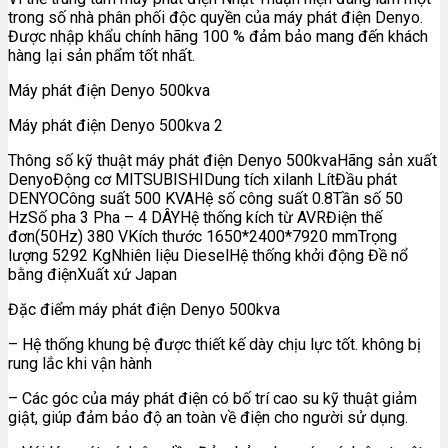
trong số nhà phân phối độc quyền của máy phát điện Denyo.
Được nhập khẩu chính hãng 100 % đảm bảo mang đến khách
hàng lại sản phẩm tốt nhất.
Máy phát điện Denyo 500kva
Máy phát điện Denyo 500kva 2
Thông số kỹ thuật máy phát điện Denyo 500kvaHãng sản xuất
DenyoĐộng cơ MITSUBISHIDung tích xilanh LítĐầu phát
DENYOCông suất 500 KVAHệ số công suất 0.8Tần số 50
HzSố pha 3 Pha – 4 DÂYHệ thống kích từ AVRĐiện thế
đơn(50Hz) 380 VKích thước 1650*2400*7920 mmTrọng
lượng 5292 KgNhiên liệu DieselHệ thống khởi động Đề nổ
bằng điệnXuất xứ Japan
Đặc điểm máy phát điện Denyo 500kva
– Hệ thống khung bệ được thiết kế dày chịu lực tốt. không bị
rung lắc khi vận hành
– Các góc của máy phát điện có bố trí cao su kỹ thuật giảm
giật, giúp đảm bảo độ an toàn về điện cho người sử dụng.