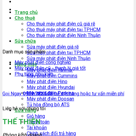
Trang chủ
Cho thuê
Cho thuê máy phát điện cũ giá rẽ
Cho thuê máy phát điện tại TP.HCM
Cho thuê máy phát điện Ninh Thuận
Sửa chữa
Sửa máy phát điện giá rẽ
Danh mục sản phẩm
Sửa máy phát điện tại TP.HCM
Sửa máy phát điện Ninh Thuận
Máy phát điện công nghiệp
Hãng máy
Máy phát điện cũ - thanh lý giá tốt
Máy phát điện Yanmar
Phụ tùng, phụ kiện
Máy phát điện Cummins
Máy phát điện Hino
Máy phát điện Hyundai
Máy phát điện Perkins
Gọi Ngay
0939.782.568
Để đặt hàng hoặc tư vấn miễn phí
Máy phát điện Doosan
Tủ hòa đồng bộ ATS
Liên hệ với chúng tôi
Cửa hàng
Giỏ hàng
THẾ THIỆN
Thanh toán
Tài khoản
Chính sách đổi trả hàng
Phòng kinh doanh