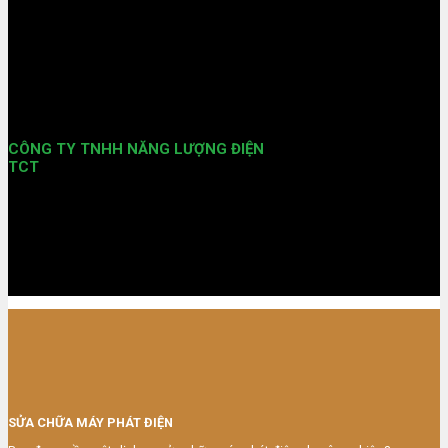
CÔNG TY TNHH NĂNG LƯỢNG ĐIỆN
TCT
Với phương châm luôn lấy uy tín và lợi ích của
khách hàng làm đầu, giờ đây Công ty Năng
Lượng Điện TCT đã xây dựng được một uy tín
vững chắc, đạt được sự tín nhiệm của những
khách hàng truyền thống như các hệ thống
ngân hàng, khách sạn, bệnh viện và các cao
ốc văn phòng trong cả nước.
SỬA CHỮA MÁY PHÁT ĐIỆN