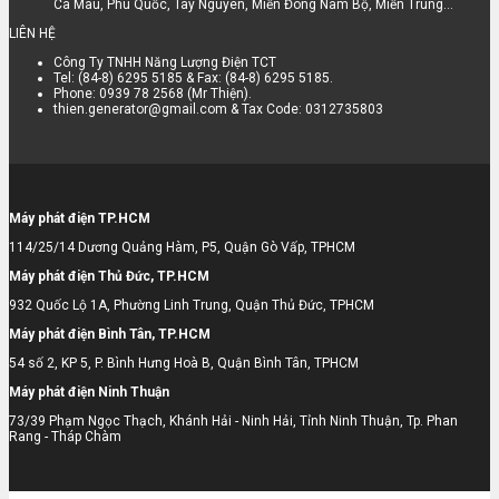
Cà Mau, Phú Quốc, Tây Nguyên, Miền Đông Nam Bộ, Miền Trung...
LIÊN HỆ
Công Ty TNHH Năng Lượng Điện TCT
Tel: (84-8) 6295 5185 & Fax: (84-8) 6295 5185.
Phone: 0939 78 2568 (Mr Thiện).
thien.generator@gmail.com & Tax Code: 0312735803
Máy phát điện TP.HCM
114/25/14 Dương Quảng Hàm, P5, Quận Gò Vấp, TPHCM
Máy phát điện Thủ Đức, TP.HCM
932 Quốc Lộ 1A, Phường Linh Trung, Quận Thủ Đức, TPHCM
Máy phát điện Bình Tân, TP.HCM
54 số 2, KP 5, P. Bình Hưng Hoà B, Quận Bình Tân, TPHCM
Máy phát điện Ninh Thuận
73/39 Phạm Ngọc Thạch, Khánh Hải - Ninh Hải, Tỉnh Ninh Thuận, Tp. Phan
Rang - Tháp Chàm