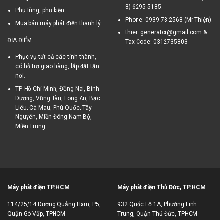
8) 6295 5185.
Phụ tùng, phụ kiện
Phone: 0939 78 2568 (Mr Thiện).
Mua bán máy phát điện thanh lý
thien.generator@gmail.com &
ĐỊA ĐIỂM
Tax Code: 0312735803
Phục vụ tất cả các tỉnh thành,
có hỗ trợ giao hàng, lắp đặt tận
nơi.
TP. Hồ Chí Minh, Đồng Nai, Bình
Dương, Vũng Tàu, Long An, Bạc
Liêu, Cà Mau, Phú Quốc, Tây
Nguyên, Miền Đông Nam Bộ,
Miền Trung...
Máy phát điện TP.HCM
Máy phát điện Thủ Đức, TP.HCM
114/25/14 Dương Quảng Hàm, P5,
932 Quốc Lộ 1A, Phường Linh
Quận Gò Vấp, TPHCM
Trung, Quận Thủ Đức, TPHCM