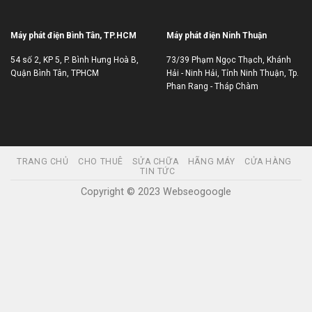
Máy phát điện Bình Tân, TP.HCM
Máy phát điện Ninh Thuận
54 số 2, KP 5, P. Bình Hưng Hoà B,
73/39 Phạm Ngọc Thạch, Khánh
Quận Bình Tân, TPHCM
Hải - Ninh Hải, Tỉnh Ninh Thuận, Tp.
Phan Rang - Tháp Chàm
TRANG CHỦ
CHO THUÊ
SỬA CHỮA
HÃNG MÁY
CỬA HÀNG
TIN TỨC
Copyright © 2023 Webseogoogle